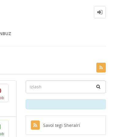
NBUZ
0
vob
Savol tegi Sheralri
1
vob