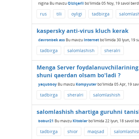
nigina
Bu mavzu
Qiziqarli
bo'limida
05 Noy, 19
savol berd
rus
tili
oyligi
tadbirga
salomlas
kaspersky anti-virus kluch kerak
davronbek ass
Bu mavzu
Internet
bo'limida
30 Iyun, 19
s
tadbirga
salomlashish
sheralri
Menga Server foydalanuvchilarining
shuni qaerdan olsam bo'ladi ?
yaqubboy
Bu mavzu
Kompyuter
bo'limida
05 Apr, 19
sav
tadbirga
sheralri
salomlashish
salomlashish shartiga guruhni tanis
bobur21
Bu mavzu
Kitoblar
bo'limida
22 Iyun, 18
savol be
tadbirga
shior
maqsad
salomlashis