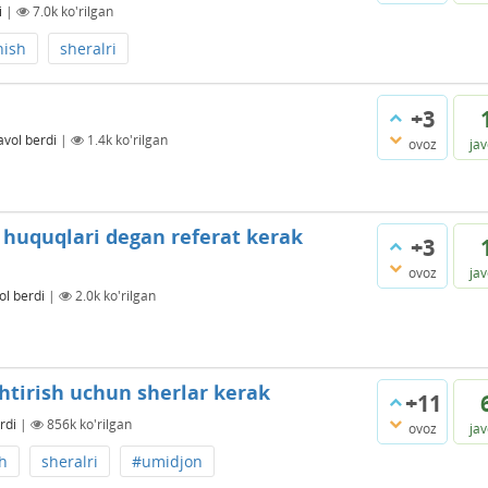
i
|
7.0k
ko'rilgan
hish
sheralri
+3
avol berdi
|
1.4k
ko'rilgan
ovoz
ja
 huquqlari degan referat kerak
+3
ovoz
ja
ol berdi
|
2.0k
ko'rilgan
htirish uchun sherlar kerak
+11
rdi
|
856k
ko'rilgan
ovoz
ja
h
sheralri
#umidjon