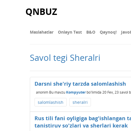
QNBUZ
Maslahatlar
Onlayn Test
В&О
Qaynoq!
Javo
Savol tegi Sheralri
Darsni she'riy tarzda salomlashish
anonim
Bu mavzu
Kompyuter
bo'limida
20 Fev, 23
savol b
salomlashish
sheralri
Rus tili fani oyligiga bag'ishlangan
tanistiruv so'zlari va sherlari kerak