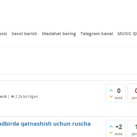
bsiz
Savol berish
Maslahat bering
Telegram kanal
MUSIC Q
0
erdi
|
2.2k
ko'rilgan
ovoz
ja
 tadbirda qatnashish uchun ruscha
+2
ovoz
ja