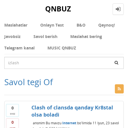
QNBUZ
Maslahatlar
Onlayn Test
В&О
Qaynoq!
Javobsiz
Savol berish
Maslahat bering
Telegram kanal
MUSIC QNBUZ
Savol tegi Of
Clash of clansda qanday Kr8stal
0
olsa boladi
ovoz
0
anonim
Bu mavzu
Internet
bo'limida
11 Iyun, 23
savol
javob