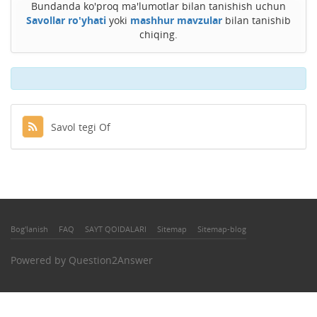
Bundanda ko'proq ma'lumotlar bilan tanishish uchun
Savollar ro'yhati
yoki
mashhur mavzular
bilan tanishib
chiqing.
Savol tegi Of
Bog'lanish
FAQ
SAYT QOIDALARI
Sitemap
Sitemap-blog
Powered by
Question2Answer