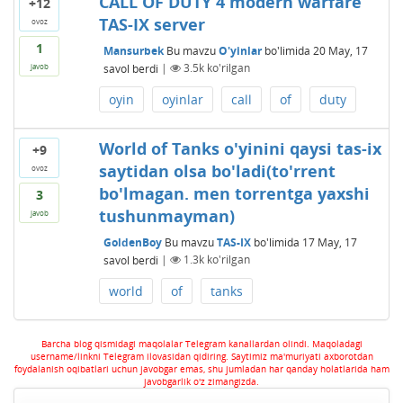
CALL OF DUTY 4 modern warfare
+12
TAS-IX server
ovoz
1
Mansurbek
Bu mavzu
O'yinlar
bo'limida
20 May, 17
savol berdi
|
3.5k
ko'rilgan
javob
oyin
oyinlar
call
of
duty
World of Tanks o'yinini qaysi tas-ix
+9
saytidan olsa bo'ladi(to'rrent
ovoz
bo'lmagan. men torrentga yaxshi
3
tushunmayman)
javob
GoldenBoy
Bu mavzu
TAS-IX
bo'limida
17 May, 17
savol berdi
|
1.3k
ko'rilgan
world
of
tanks
Barcha blog qismidagi maqolalar Telegram kanallardan olindi. Maqoladagi
username/linkni Telegram ilovasidan qidiring. Saytimiz ma'muriyati axborotdan
foydalanish oqibatlari uchun javobgar emas, shu jumladan har qanday holatlarida ham
javobgarlik o'z zimangizda.