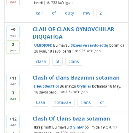
berdi
|
732
ko'rilgan
javob
call
of
duty
mw
2
CLAH OF CLANS OYNOVCHILAR
+9
DIQQATIGA
ovoz
2
UMIDJON)
Bu mavzu
Biznes va savdo-sotiq
bo'limida
28 Iyun, 18
savol berdi
|
926
ko'rilgan
javob
clash
of
clans
Clash of clans Bazamni sotaman
+11
ovoz
[Heu3BecTHo]
Bu mavzu
O'yinlar
bo'limida
18 May,
18
savol berdi
|
1.6k
ko'rilgan
3
javob
база
сотаман
clans
of
Clash Of Clans baza sotaman
+12
ovoz
Ibragimoff
Bu mavzu
O'yinlar
bo'limida
19 Okt, 17
savol berdi
|
129k
ko'rilgan