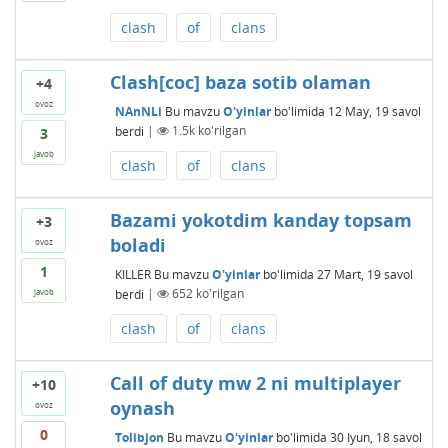
clash
of
clans
Clash[coc] baza sotib olaman
+4
ovoz
NAnNLi
Bu mavzu
O'yinlar
bo'limida
12 May, 19
savol
berdi
|
1.5k
ko'rilgan
3
javob
clash
of
clans
Bazami yokotdim kanday topsam
+3
boladi
ovoz
1
KILLER
Bu mavzu
O'yinlar
bo'limida
27 Mart, 19
savol
berdi
|
652
ko'rilgan
javob
clash
of
clans
Call of duty mw 2 ni multiplayer
+10
oynash
ovoz
0
Tolibjon
Bu mavzu
O'yinlar
bo'limida
30 Iyun, 18
savol