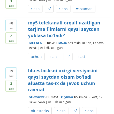
1
javob
clash
of
clans
#sotaman
my5 telekanali orqali uzatilgan
+8
tarjima filmlarni qaysi saytdan
ovoz
yuklasa bo'ladi?
2
javob
Mr.FAFA
Bu mavzu
TAS-IX
bo'limida
18 Sen, 17
savol
berdi
|
1.6k
ko'rilgan
uchun
clans
of
clash
bluestacksni oxirgi versiyasini
+9
qaysi saytdan olsam bo'ladi
ovoz
albatta tas-ix da javob uchun
3
raxmat
javob
SHoxrux93
Bu mavzu
O'yinlar
bo'limida
08 Avg, 17
savol berdi
|
1.1k
ko'rilgan
bluestacks
clash
of
clans