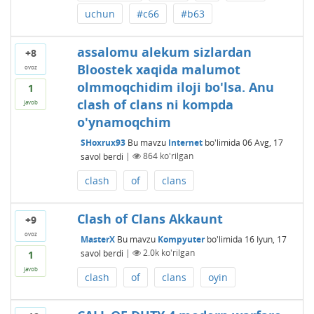
uchun
#c66
#b63
assalomu alekum sizlardan
+8
Bloostek xaqida malumot
ovoz
olmmoqchidim iloji bo'lsa. Anu
1
clash of clans ni kompda
javob
o'ynamoqchim
SHoxrux93
Bu mavzu
Internet
bo'limida
06 Avg, 17
savol berdi
|
864
ko'rilgan
clash
of
clans
Clash of Clans Akkaunt
+9
ovoz
MasterX
Bu mavzu
Kompyuter
bo'limida
16 Iyun, 17
savol berdi
|
2.0k
ko'rilgan
1
javob
clash
of
clans
oyin