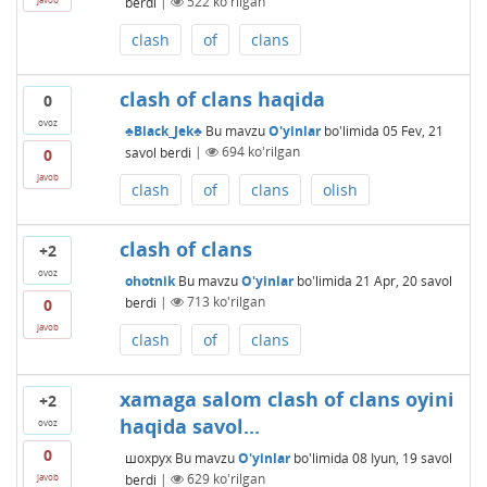
berdi
|
522
ko'rilgan
clash
of
clans
clash of clans haqida
0
ovoz
♣Black_Jek♣
Bu mavzu
O'yinlar
bo'limida
05 Fev, 21
savol berdi
|
694
ko'rilgan
0
javob
clash
of
clans
olish
clash of clans
+2
ovoz
ohotnik
Bu mavzu
O'yinlar
bo'limida
21 Apr, 20
savol
berdi
|
713
ko'rilgan
0
javob
clash
of
clans
xamaga salom clash of clans oyini
+2
haqida savol...
ovoz
0
шохрух
Bu mavzu
O'yinlar
bo'limida
08 Iyun, 19
savol
berdi
|
629
ko'rilgan
javob