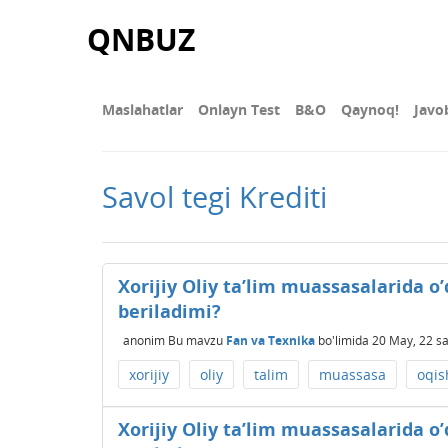
QNBUZ
Maslahatlar
Onlayn Test
В&О
Qaynoq!
Javo
Savol tegi Krediti
Xorijiy Oliy ta’lim muassasalarida o’
beriladimi?
anonim
Bu mavzu
Fan va Texnika
bo'limida
20 May, 22
sa
xorijiy
oliy
talim
muassasa
oqis
Xorijiy Oliy ta’lim muassasalarida o’