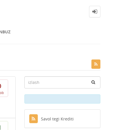
NBUZ
0
vob
Savol tegi Krediti
1