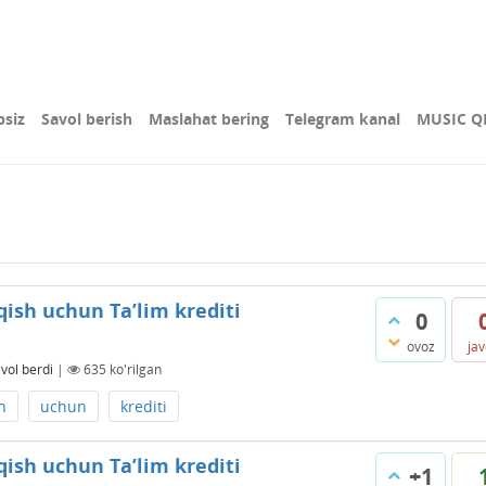
bsiz
Savol berish
Maslahat bering
Telegram kanal
MUSIC Q
qish uchun Ta’lim krediti
0
ovoz
ja
vol berdi
|
635
ko'rilgan
h
uchun
krediti
qish uchun Ta’lim krediti
+1