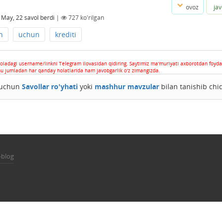
ovoz
ja
 May, 22
savol berdi
|
727
ko'rilgan
h
uchun
krediti
oladagi username/linkni Telegram ilovasidan qidiring. Saytimiz ma'muriyati axborotdan foyda
hu jumladan har qanday holatlarida ham javobgarlik o'z zimangizda.
h uchun
Savollar ro'yhati
yoki
mashhur mavzular
bilan tanishib chi
-blog