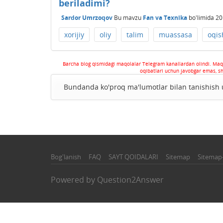
beriladimi?
Sardor Umrzoqov
Bu mavzu
Fan va Texnika
bo'limida
20
xorijiy
oliy
talim
muassasa
oqis
Barcha blog qismidagi maqolalar Telegram kanallardan olindi. Maq
oqibatlari uchun javobgar emas, s
Bundanda ko'proq ma'lumotlar bilan tanishis
Bog'lanish
FAQ
SAYT QOIDALARI
Sitemap
Sitemap
Powered by
Question2Answer