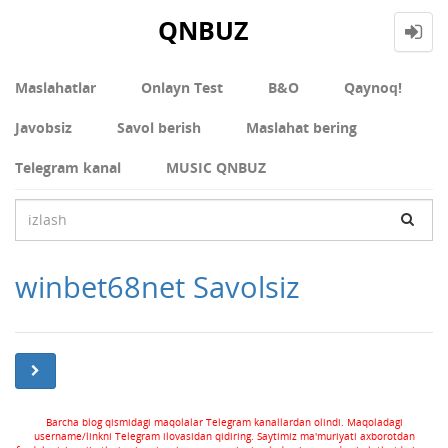
QNBUZ
Maslahatlar
Onlayn Test
В&О
Qaynoq!
Javobsiz
Savol berish
Maslahat bering
Telegram kanal
MUSIC QNBUZ
winbet68net Savolsiz
Barcha blog qismidagi maqolalar Telegram kanallardan olindi. Maqoladagi
username/linkni Telegram ilovasidan qidiring. Saytimiz ma'muriyati axborotdan