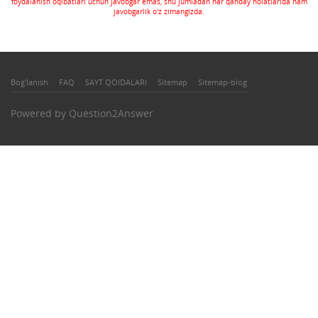
foydalanish oqibatlari uchun javobgar emas, shu jumladan har qanday holatlarida ham
javobgarlik o'z zimangizda.
Bog'lanish
FAQ
SAYT QOIDALARI
Sitemap
Sitemap-blog
Powered by
Question2Answer