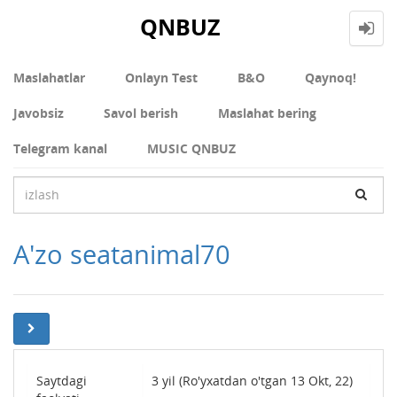
QNBUZ
Maslahatlar
Onlayn Test
В&О
Qaynoq!
Javobsiz
Savol berish
Maslahat bering
Telegram kanal
MUSIC QNBUZ
A'zo seatanimal70
Saytdagi
3 yil (Ro'yxatdan o'tgan 13 Okt, 22)