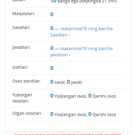
10
Ballga ega (Reytingda
21
chi!)
Maqolalari:
0
Savollari:
0
—
seatanimal70 ning barcha
Savollari ›
Javoblari:
0
—
seatanimal70 ning barcha
Javoblari ›
Izohlari:
0
Ovoz berdilar:
0
0
savol,
javob
Yuborgan
0
0
Yoqlangan ovoz,
Qarshi ovoz
ovozlari:
Olgan ovozlari:
0
0
Yoqlangan ovoz,
Qarshi ovoz
Barcha blog qismidagi maqolalar Telegram kanallardan olindi. Maqoladagi