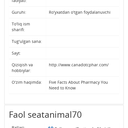
faolyati:
Guruhi:
Ro'yxatdan o'tgan foydalanuvchi
To'liq ism
sharifi:
Tug'ulgan sana:
Sayt:
Qiziqish va
http://www.canadotcphar.com/
hobbiylar:
O'zim haqimda:
Five Facts About Pharmacy You
Need to Know
Faol seatanimal70
Ballari: