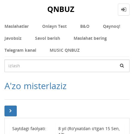
QNBUZ
Maslahatlar
Onlayn Test
В&О
Qaynoq!
Javobsiz
Savol berish
Maslahat bering
Telegram kanal
MUSIC QNBUZ
A'zo misterlaziz
Saytdagi faolyati:
8 yil (Ro'yxatdan o'tgan 15 Sen,