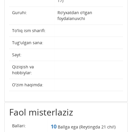
17)
Guruhi:
Ro'yxatdan o'tgan
foydalanuvchi
To'liq ism sharifi:
Tug'ulgan sana:
Sayt:
Qiziqish va
hobbiylar:
O'zim haqimda:
Faol misterlaziz
Ballari:
10
Ballga ega (Reytingda
21
chi!)