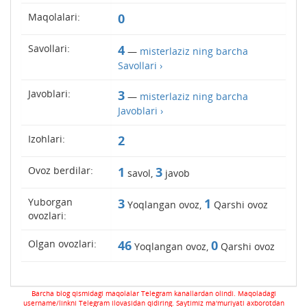
Maqolalari:
0
Savollari:
4
—
misterlaziz ning barcha
Savollari ›
Javoblari:
3
—
misterlaziz ning barcha
Javoblari ›
Izohlari:
2
Ovoz berdilar:
1
3
savol,
javob
Yuborgan
3
1
Yoqlangan ovoz,
Qarshi ovoz
ovozlari:
Olgan ovozlari:
46
0
Yoqlangan ovoz,
Qarshi ovoz
Barcha blog qismidagi maqolalar Telegram kanallardan olindi. Maqoladagi
username/linkni Telegram ilovasidan qidiring. Saytimiz ma'muriyati axborotdan