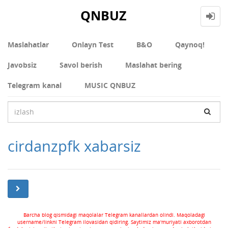
QNBUZ
Maslahatlar
Onlayn Test
В&О
Qaynoq!
Javobsiz
Savol berish
Maslahat bering
Telegram kanal
MUSIC QNBUZ
cirdanzpfk xabarsiz
Barcha blog qismidagi maqolalar Telegram kanallardan olindi. Maqoladagi
username/linkni Telegram ilovasidan qidiring. Saytimiz ma'muriyati axborotdan