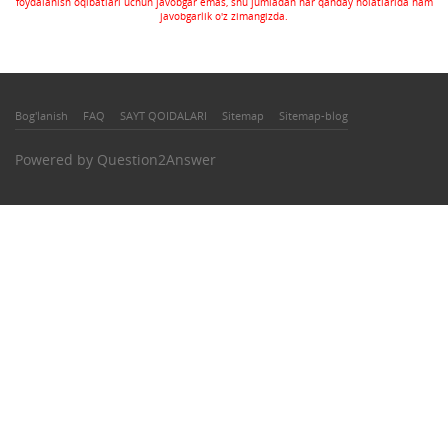
foydalanish oqibatlari uchun javobgar emas, shu jumladan har qanday holatlarida ham
javobgarlik o'z zimangizda.
Bog'lanish
FAQ
SAYT QOIDALARI
Sitemap
Sitemap-blog
Powered by
Question2Answer