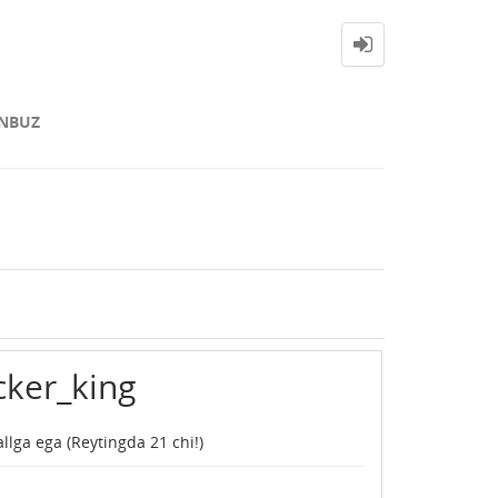
NBUZ
cker_king
llga ega (Reytingda
21
chi!)