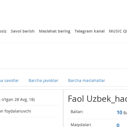
bsiz
Savol berish
Maslahat bering
Telegram kanal
MUSIC Q
a savollar
Barcha javoblar
Barcha maslahatlar
Faol Uzbek_ha
n o'tgan 28 Avg, 18)
an foydalanuvchi
Ballari:
10
Ba
Maqolalari:
0