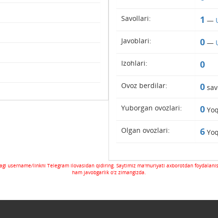
Savollari:
1
—
Javoblari:
0
—
Izohlari:
0
Ovoz berdilar:
0
sav
Yuborgan ovozlari:
0
Yoq
Olgan ovozlari:
6
Yoq
gi username/linkni Telegram ilovasidan qidiring. Saytimiz ma'muriyati axborotdan foydalani
ham javobgarlik o'z zimangizda.