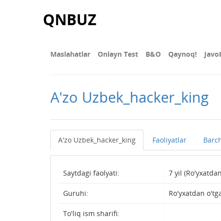
QNBUZ
Maslahatlar
Onlayn Test
В&О
Qaynoq!
Javo
A'zo Uzbek_hacker_king
A'zo Uzbek_hacker_king
Faoliyatlar
Barch
Saytdagi faolyati:
7 yil (Ro'yxatda
Guruhi:
Ro'yxatdan o'tg
To'liq ism sharifi: