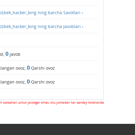
Uzbek_hacker_king ning barcha Savollari ›
Uzbek_hacker_king ning barcha Javoblari ›
0
ol,
javob
0
langan ovoz,
Qarshi ovoz
0
langan ovoz,
Qarshi ovoz
sh oqibatlari uchun javobgar emas, shu jumladan har qanday holatlarida