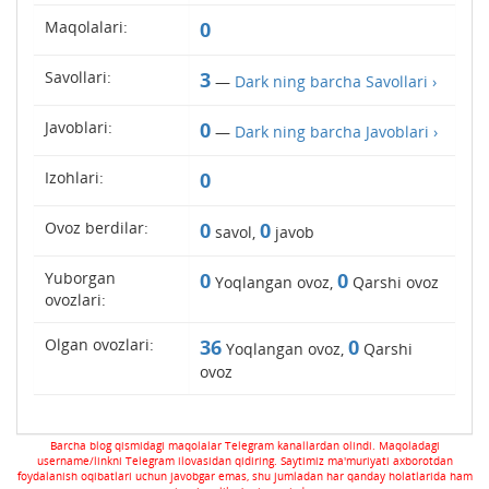
Maqolalari:
0
Savollari:
3
—
Dark ning barcha Savollari ›
Javoblari:
0
—
Dark ning barcha Javoblari ›
Izohlari:
0
Ovoz berdilar:
0
0
savol,
javob
Yuborgan
0
0
Yoqlangan ovoz,
Qarshi ovoz
ovozlari:
Olgan ovozlari:
36
0
Yoqlangan ovoz,
Qarshi
ovoz
Barcha blog qismidagi maqolalar Telegram kanallardan olindi. Maqoladagi
username/linkni Telegram ilovasidan qidiring. Saytimiz ma'muriyati axborotdan
foydalanish oqibatlari uchun javobgar emas, shu jumladan har qanday holatlarida ham