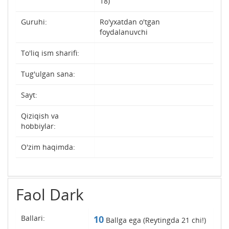
18)
Guruhi:
Ro'yxatdan o'tgan
foydalanuvchi
To'liq ism sharifi:
Tug'ulgan sana:
Sayt:
Qiziqish va
hobbiylar:
O'zim haqimda:
Faol Dark
Ballari:
10
Ballga ega (Reytingda
21
chi!)