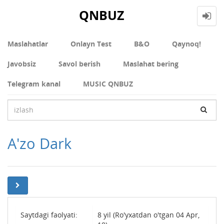
QNBUZ
Maslahatlar
Onlayn Test
В&О
Qaynoq!
Javobsiz
Savol berish
Maslahat bering
Telegram kanal
MUSIC QNBUZ
A'zo Dark
Saytdagi faolyati:
8 yil (Ro'yxatdan o'tgan 04 Apr,