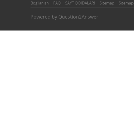
Bog'lanish
FAQ
SAYT QOIDALARI
Sitemap
Sitemap
Powered by
Question2Answer