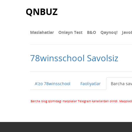
QNBUZ
Maslahatlar
Onlayn Test
В&О
Qaynoq!
Javo
78winsschool Savolsiz
A'zo 78winsschool
Faoliyatlar
Barcha sav
Barcha blog qismidagi maqolalar Telegram kanallardan olindi. Maqolada