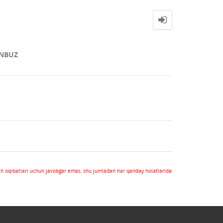
NBUZ
sh oqibatlari uchun javobgar emas, shu jumladan har qanday holatlarida