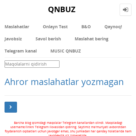
QNBUZ
Maslahatlar
Onlayn Test
В&О
Qaynoq!
Javobsiz
Savol berish
Maslahat bering
Telegram kanal
MUSIC QNBUZ
Ahror maslahatlar yozmagan
Barcha blog qismidagi maqolalar Telegram kanallardan olindi. Maqoladagi
username/linkni Telegram ilovasidan qidiring. Saytimiz ma'muriyati axborotdan
foydalanish oqibatlari uchun javobgar emas, shu jumladan har qanday holatlarida ham
javobgarlik o'z zimangizda.