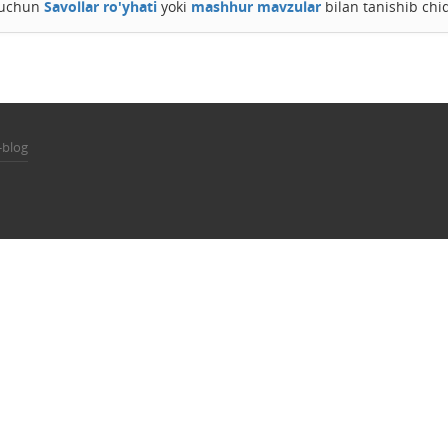
h uchun
Savollar ro'yhati
yoki
mashhur mavzular
bilan tanishib chi
-blog