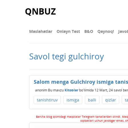
QNBUZ
Maslahatlar
Onlayn Test
В&О
Qaynoq!
Javo
Savol tegi gulchiroy
Salom menga Gulchiroy ismiga tanis
anonim
Bu mavzu
Kitoblar
bo'limida
12 Mart, 24
savol ber
tanishtiruv
ismiga
balli
qizlar
t
Barcha blog qismidagi maqolalar Telegram kanallardan olindi. Maq
oqibatlari uchun javobgar emas, s