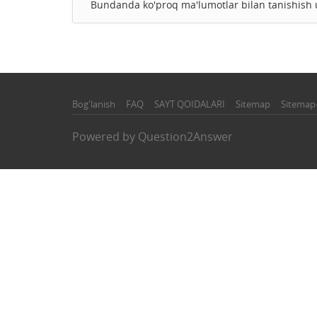
Bundanda ko'proq ma'lumotlar bilan tanishis
Bog'lanish
FAQ
SAYT QOIDALARI
Sitemap
Sitemap
Powered by
Question2Answer