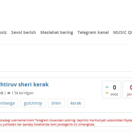
bsiz
Savol berish
Maslahat bering
Telegram kanal
MUSIC Q
htiruv sheri kerak
0
di
|
1.5k
ko'rilgan
ovoz
ja
anloviga
gulchiroy
sheri
kerak
oladagi username/linkni Telegram ilovasidan qidiring. Saytimiz ma'muriyati axborotdan foyda
hu jumladan har qanday holatlarida ham javobgarlik o'z zimangizda.