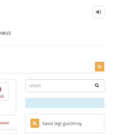
NBUZ
0
vob
Savol tegi gulchiroy
lanish