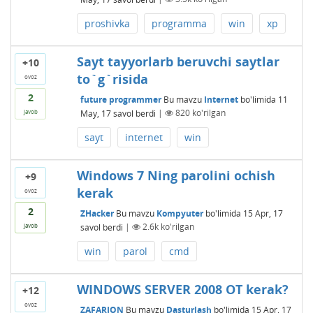
proshivka
programma
win
xp
Sayt tayyorlarb beruvchi saytlar
+10
to`g`risida
ovoz
2
future programmer
Bu mavzu
Internet
bo'limida
11
May, 17
savol berdi
|
820
ko'rilgan
javob
sayt
internet
win
Windows 7 Ning parolini ochish
+9
kerak
ovoz
2
ZHacker
Bu mavzu
Kompyuter
bo'limida
15 Apr, 17
savol berdi
|
2.6k
ko'rilgan
javob
win
parol
cmd
WINDOWS SERVER 2008 OT kerak?
+12
ovoz
ZAFARJON
Bu mavzu
Dasturlash
bo'limida
15 Apr, 17