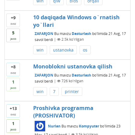
win
qlw
bios
orqali
10 daqiqada Windows o`rnatish
+9
yo`llari
ovoz
5
ZAFARJON
Bu mavzu
Dasturlash
bo'limida
21 Avg, 17
savol berdi
|
2.5k
ko'rilgan
javob
win
ustanovka
os
Monoblokni ustanovka qilish
+8
ovoz
ZAFARJON
Bu mavzu
Dasturlash
bo'limida
21 Avg, 17
savol berdi
|
726
ko'rilgan
1
javob
win
7
printer
Proshivka programma
+13
(PROSHIVATOR)
ovoz
1
Nurlan
Bu mavzu
Kompyuter
bo'limida
23
javob
May, 17
savol berdi
|
3.5k
ko'rilgan