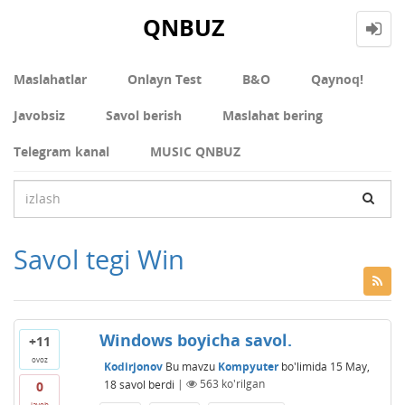
QNBUZ
Maslahatlar
Onlayn Test
В&О
Qaynoq!
Javobsiz
Savol berish
Maslahat bering
Telegram kanal
MUSIC QNBUZ
Savol tegi Win
Windows boyicha savol.
+11
ovoz
Kodirjonov
Bu mavzu
Kompyuter
bo'limida
15 May,
18
savol berdi
|
563
ko'rilgan
0
javob