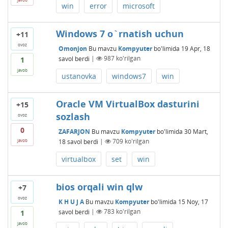
win
error
microsoft
Windows 7 o`rnatish uchun
+11
ovoz
Omonjon
Bu mavzu
Kompyuter
bo'limida
19 Apr, 18
savol berdi
|
987
ko'rilgan
1
javob
ustanovka
windows7
win
Oracle VM VirtualBox dasturini
+15
sozlash
ovoz
0
ZAFARJON
Bu mavzu
Kompyuter
bo'limida
30 Mart,
18
savol berdi
|
709
ko'rilgan
javob
virtualbox
set
win
bios orqali win qlw
+7
ovoz
K H U J A
Bu mavzu
Kompyuter
bo'limida
15 Noy, 17
savol berdi
|
783
ko'rilgan
1
javob