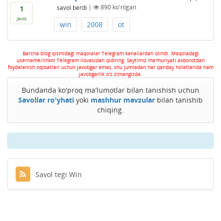
savol berdi
|
890
ko'rilgan
1
javob
win
2008
ot
Barcha blog qismidagi maqolalar Telegram kanallardan olindi. Maqoladagi
username/linkni Telegram ilovasidan qidiring. Saytimiz ma'muriyati axborotdan
foydalanish oqibatlari uchun javobgar emas, shu jumladan har qanday holatlarida ham
javobgarlik o'z zimangizda.
Bundanda ko'proq ma'lumotlar bilan tanishish uchun
Savollar ro'yhati
yoki
mashhur mavzular
bilan tanishib
chiqing.
Savol tegi Win