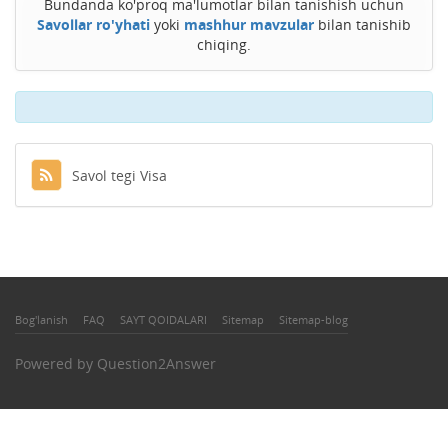
Bundanda ko'proq ma'lumotlar bilan tanishish uchun
Savollar ro'yhati
yoki
mashhur mavzular
bilan tanishib
chiqing.
Savol tegi Visa
Bog'lanish
FAQ
SAYT QOIDALARI
Sitemap
Sitemap-blog
Powered by
Question2Answer