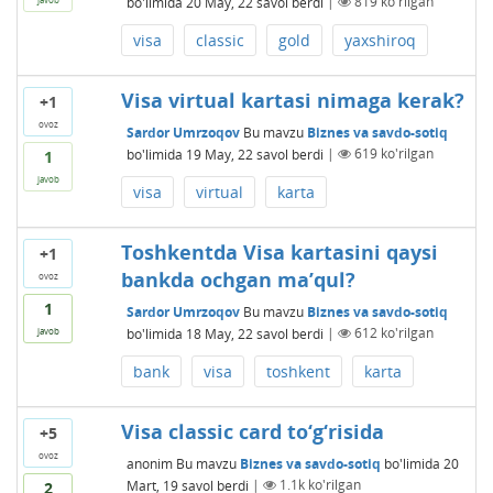
bo'limida
20 May, 22
savol berdi
|
819
ko'rilgan
visa
classic
gold
yaxshiroq
Visa virtual kartasi nimaga kerak?
+1
ovoz
Sardor Umrzoqov
Bu mavzu
Biznes va savdo-sotiq
bo'limida
19 May, 22
savol berdi
|
619
ko'rilgan
1
javob
visa
virtual
karta
Toshkentda Visa kartasini qaysi
+1
bankda ochgan ma’qul?
ovoz
1
Sardor Umrzoqov
Bu mavzu
Biznes va savdo-sotiq
bo'limida
18 May, 22
savol berdi
|
612
ko'rilgan
javob
bank
visa
toshkent
karta
Visa classic card to‘g‘risida
+5
ovoz
anonim
Bu mavzu
Biznes va savdo-sotiq
bo'limida
20
Mart, 19
savol berdi
|
1.1k
ko'rilgan
2