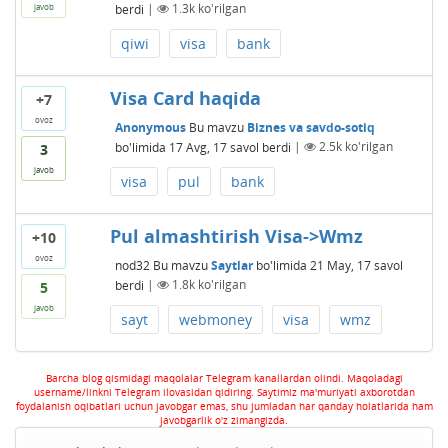
berdi
|
1.3k
ko'rilgan
javob
qiwi
visa
bank
Visa Card haqida
+7
ovoz
Anonymous
Bu mavzu
Biznes va savdo-sotiq
bo'limida
17 Avg, 17
savol berdi
|
2.5k
ko'rilgan
3
javob
visa
pul
bank
Pul almashtirish Visa->Wmz
+10
ovoz
nod32
Bu mavzu
Saytlar
bo'limida
21 May, 17
savol
berdi
|
1.8k
ko'rilgan
5
javob
sayt
webmoney
visa
wmz
Barcha blog qismidagi maqolalar Telegram kanallardan olindi. Maqoladagi
username/linkni Telegram ilovasidan qidiring. Saytimiz ma'muriyati axborotdan
foydalanish oqibatlari uchun javobgar emas, shu jumladan har qanday holatlarida ham
javobgarlik o'z zimangizda.