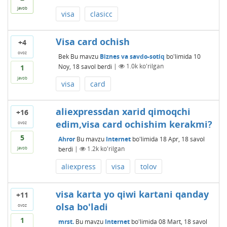
javob
visa
clasicc
Visa card ochish
+4
ovoz
Bek
Bu mavzu
Biznes va savdo-sotiq
bo'limida
10
Noy, 18
savol berdi
|
1.0k
ko'rilgan
1
javob
visa
card
aliexpressdan xarid qimoqchi
+16
edim,visa card ochishim kerakmi?
ovoz
5
Ahror
Bu mavzu
Internet
bo'limida
18 Apr, 18
savol
berdi
|
1.2k
ko'rilgan
javob
aliexpress
visa
tolov
visa karta yo qiwi kartani qanday
+11
olsa bo'ladi
ovoz
1
mrst.
Bu mavzu
Internet
bo'limida
08 Mart, 18
savol