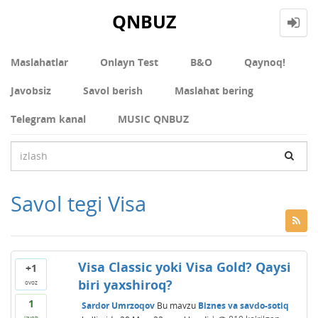
QNBUZ
Maslahatlar
Onlayn Test
В&О
Qaynoq!
Javobsiz
Savol berish
Maslahat bering
Telegram kanal
MUSIC QNBUZ
Savol tegi Visa
Visa Classic yoki Visa Gold? Qaysi
+1
biri yaxshiroq?
ovoz
1
Sardor Umrzoqov
Bu mavzu
Biznes va savdo-sotiq
javob