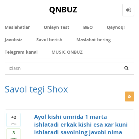
QNBUZ
Maslahatlar
Onlayn Test
В&О
Qaynoq!
Javobsiz
Savol berish
Maslahat bering
Telegram kanal
MUSIC QNBUZ
Savol tegi Shox
Ayol kishi umrida 1 marta
+2
ishlatadi erkak kishi esa xar kuni
ovoz
ishlatadi savolning javobi nima
3
javob