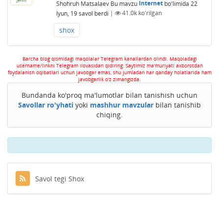
Shohruh Matsalaev
Bu mavzu
Internet
bo'limida
22
Iyun, 19
savol berdi
|
41.0k
ko'rilgan
shox
Barcha blog qismidagi maqolalar Telegram kanallardan olindi. Maqoladagi
username/linkni Telegram ilovasidan qidiring. Saytimiz ma'muriyati axborotdan
foydalanish oqibatlari uchun javobgar emas, shu jumladan har qanday holatlarida ham
javobgarlik o'z zimangizda.
Bundanda ko'proq ma'lumotlar bilan tanishish uchun
Savollar ro'yhati
yoki
mashhur mavzular
bilan tanishib
chiqing.
Savol tegi Shox