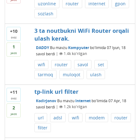
uzonline
router
internet
gpon
sozlash
3 ta noutbukni WiFi Router orqali
+10
ulash kerak.
ovoz
1
DADDY
Bu mavzu
Kompyuter
bo'limida
07 Iyun, 18
savol berdi
|
1.4k
ko'rilgan
javob
wifi
router
savol
set
tarmoq
muloqot
ulash
tp-link url filter
+11
ovoz
Kodirjonov
Bu mavzu
Internet
bo'limida
07 Apr, 18
savol berdi
|
1.2k
ko'rilgan
2
javob
url
adsl
wifi
modem
router
filter