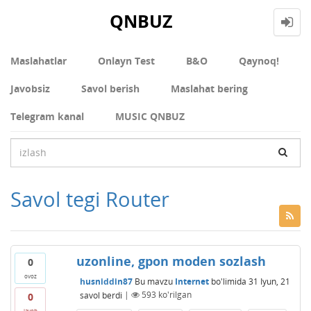
QNBUZ
Maslahatlar
Onlayn Test
В&О
Qaynoq!
Javobsiz
Savol berish
Maslahat bering
Telegram kanal
MUSIC QNBUZ
Savol tegi Router
uzonline, gpon moden sozlash
0
ovoz
husniddin87
Bu mavzu
Internet
bo'limida
31 Iyun, 21
savol berdi
|
593
ko'rilgan
0
javob