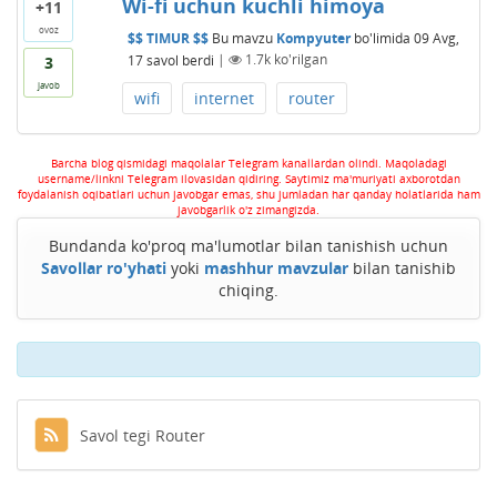
Wi-fi uchun kuchli himoya
+11
ovoz
$$ TIMUR $$
Bu mavzu
Kompyuter
bo'limida
09 Avg,
17
savol berdi
|
1.7k
ko'rilgan
3
javob
wifi
internet
router
Barcha blog qismidagi maqolalar Telegram kanallardan olindi. Maqoladagi
username/linkni Telegram ilovasidan qidiring. Saytimiz ma'muriyati axborotdan
foydalanish oqibatlari uchun javobgar emas, shu jumladan har qanday holatlarida ham
javobgarlik o'z zimangizda.
Bundanda ko'proq ma'lumotlar bilan tanishish uchun
Savollar ro'yhati
yoki
mashhur mavzular
bilan tanishib
chiqing.
Savol tegi Router