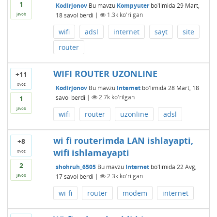
1
Kodirjonov
Bu mavzu
Kompyuter
bo'limida
29 Mart,
18
savol berdi
|
1.3k
ko'rilgan
javob
wifi
adsl
internet
sayt
site
router
WIFI ROUTER UZONLINE
+11
ovoz
Kodirjonov
Bu mavzu
Internet
bo'limida
28 Mart, 18
savol berdi
|
2.7k
ko'rilgan
1
javob
wifi
router
uzonline
adsl
wi fi routerimda LAN ishlayapti,
+8
wifi ishlamayapti
ovoz
2
shohruh_6505
Bu mavzu
Internet
bo'limida
22 Avg,
17
savol berdi
|
2.3k
ko'rilgan
javob
wi-fi
router
modem
internet