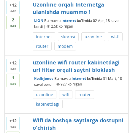
Uzonline orqali Internetga
+12
ulanishda muammo !
ovoz
2
LION
Bu mavzu
Internet
bo'limida
02 Apr, 18
savol
berdi
|
2.5k
ko'rilgan
javob
internet
skorost
uzonline
wi-fi
router
modem
uzonline wifi router kabinetdagi
+12
url filter orqali saytni bloklash
ovoz
1
Kodirjonov
Bu mavzu
Internet
bo'limida
31 Mart, 18
savol berdi
|
927
ko'rilgan
javob
uzonline
wifi
router
kabinetdagi
Wifi da boshqa saytlarga dostupni
+12
o'chirish
ovoz