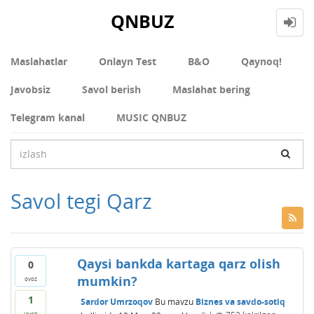
QNBUZ
Maslahatlar
Onlayn Test
В&О
Qaynoq!
Javobsiz
Savol berish
Maslahat bering
Telegram kanal
MUSIC QNBUZ
Savol tegi Qarz
Qaysi bankda kartaga qarz olish
0
mumkin?
ovoz
1
Sardor Umrzoqov
Bu mavzu
Biznes va savdo-sotiq
javob