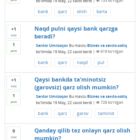
bo'limida
19 May, 22
savol berdi
|
753
ko'rilgan
bank
qarz
olish
karta
Naqd pulni qaysi bank qarzga
+1
beradi?
ovoz
1
Sardor Umrzoqov
Bu mavzu
Biznes va savdo-sotiq
bo'limida
19 May, 22
savol berdi
|
619
ko'rilgan
javob
bank
qarz
naqd
pul
Qaysi bankda ta’minotsiz
+1
(garovsiz) qarz olish mumkin?
ovoz
1
Sardor Umrzoqov
Bu mavzu
Biznes va savdo-sotiq
bo'limida
19 May, 22
savol berdi
|
728
ko'rilgan
javob
bank
qarz
garov
taminot
Qanday qilib tez onlayn qarz olish
0
mumkin?
ovoz