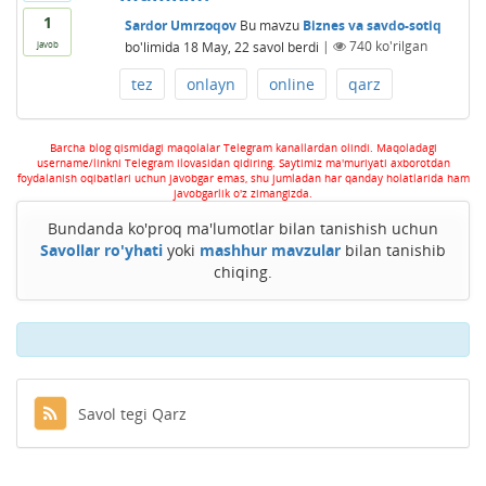
1
Sardor Umrzoqov
Bu mavzu
Biznes va savdo-sotiq
bo'limida
18 May, 22
savol berdi
|
740
ko'rilgan
javob
tez
onlayn
online
qarz
Barcha blog qismidagi maqolalar Telegram kanallardan olindi. Maqoladagi
username/linkni Telegram ilovasidan qidiring. Saytimiz ma'muriyati axborotdan
foydalanish oqibatlari uchun javobgar emas, shu jumladan har qanday holatlarida ham
javobgarlik o'z zimangizda.
Bundanda ko'proq ma'lumotlar bilan tanishish uchun
Savollar ro'yhati
yoki
mashhur mavzular
bilan tanishib
chiqing.
Savol tegi Qarz