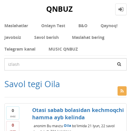
QNBUZ
Maslahatlar
Onlayn Test
В&О
Qaynoq!
Javobsiz
Savol berish
Maslahat bering
Telegram kanal
MUSIC QNBUZ
Savol tegi Oila
Otasi sabab bolasidan kechmoqchi
0
hamma ayb kelinda
ovoz
0
anonim
Bu mavzu
Oila
bo'limida
21 Iyun, 22
savol
javob