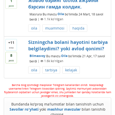
жовоб бэринг оллох ажрини
1
бэрсин гамда колдик.
javob
Masrura
Bu mavzu
Oila
bo'limida
24 Mart, 18
savol
berdi
|
1.1k
ko'rilgan
oila
muammosi
haqida
Sizningcha bolani hayotini tarbiya
+11
belgilaydimi? yoki avlod qonimi?
ovoz
8
Bilmasvoy
Bu mavzu
Oila
bo'limida
21 Apr, 17
savol
berdi
|
1.6k
ko'rilgan
javob
oila
tarbiya
kelajak
Barcha blog qismidagi maqolalar Telegram kanallardan olindi. Maqoladagi
username/linkni Telegram ilovasidan qidiring. Saytimiz ma'muriyati axborotdan
foydalanish oqibatlari uchun javobgar emas, shu jumladan har qanday holatlarida ham
javobgarlik o'z zimangizda.
Bundanda ko'proq ma'lumotlar bilan tanishish uchun
Savollar ro'yhati
yoki
mashhur mavzular
bilan tanishib
chiqing.