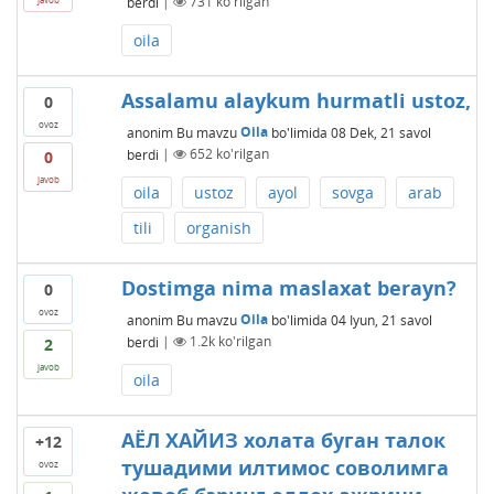
berdi
|
731
ko'rilgan
oila
Assalamu alaykum hurmatli ustoz,
0
ovoz
anonim
Bu mavzu
Oila
bo'limida
08 Dek, 21
savol
berdi
|
652
ko'rilgan
0
javob
oila
ustoz
ayol
sovga
arab
tili
organish
Dostimga nima maslaxat berayn?
0
ovoz
anonim
Bu mavzu
Oila
bo'limida
04 Iyun, 21
savol
berdi
|
1.2k
ko'rilgan
2
javob
oila
АЁЛ ХАЙИЗ холата буган талок
+12
тушадими илтимос соволимга
ovoz