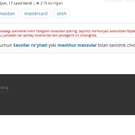
Iyun, 17
savol berdi
|
3.7k
ko'rilgan
lmasdan
mastercard
olish
oladagi username/linkni Telegram ilovasidan qidiring. Saytimiz ma'muriyati axborotdan foyda
hu jumladan har qanday holatlarida ham javobgarlik o'z zimangizda.
h uchun
Savollar ro'yhati
yoki
mashhur mavzular
bilan tanishib chi
-blog