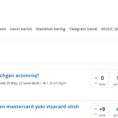
bsiz
Savol berish
Maslahat bering
Telegram kanal
MUSIC Q
ochgan arzonroq?
0
mida
20 May, 22
savol berdi
|
1.2k
ko'rilgan
ovoz
ja
n mastercard yoki visacard olish
+9
ovoz
ja