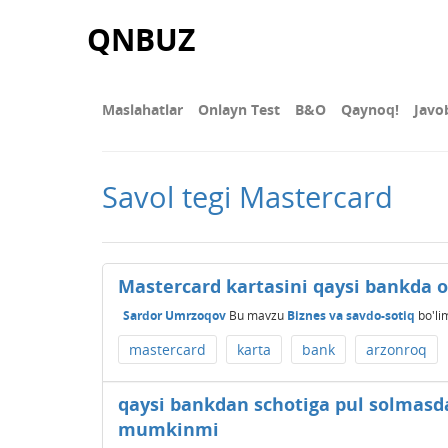
QNBUZ
Maslahatlar
Onlayn Test
В&О
Qaynoq!
Javo
Savol tegi Mastercard
Mastercard kartasini qaysi bankda 
Sardor Umrzoqov
Bu mavzu
Biznes va savdo-sotiq
bo'li
mastercard
karta
bank
arzonroq
qaysi bankdan schotiga pul solmasda
mumkinmi