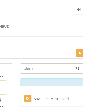
NBUZ
1
vob
Savol tegi Mastercard
4
vob