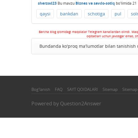
sherzod23
Bu mavzu
Biznes va savdo-sotiq
bo'limida
21 
qaysi
bankdan
schotiga
pul
so
Barcha blog qismidagi maqolalar Telegram kanallardan olindi. Maq
oqibatlari uchun javobgar emas, s
Bundanda ko'proq ma'lumotlar bilan tanishis
Bog'lanish
FAQ
SAYT QOIDALARI
Sitemap
Sitemap
Powered by
Question2Answer