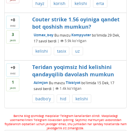
hayz
korish
kelishi
erta
Couter strike 1.56 oyiniga qandet
+8
bot qoshish mumkun?
ovoz
3
Uzmax_boy
Bu mavzu
Kompyuter
bo'limida
29 Dek,
17
savol berdi
|
5.9k
ko'rilgan
javob
kelishi
tasix
uz
Teridan yoqimsiz hid kelishini
+9
qandayqilib davolash mumkun
ovoz
1
Azimjon
Bu mavzu
Tibbiyot
bo'limida
15 Dek, 17
savol berdi
|
1.4k
ko'rilgan
javob
badboʻy
hid
kelishi
Barcha blog qismidagi maqolalar Telegram kanallardan olindi. Maqoladagi
username/linkni Telegram ilovasidan qidiring. Saytimiz ma'muriyati axborotdan
foydalanish oqibatlari uchun javobgar emas, shu jumladan har qanday holatlarida ham
javobgarlik o'z zimangizda.