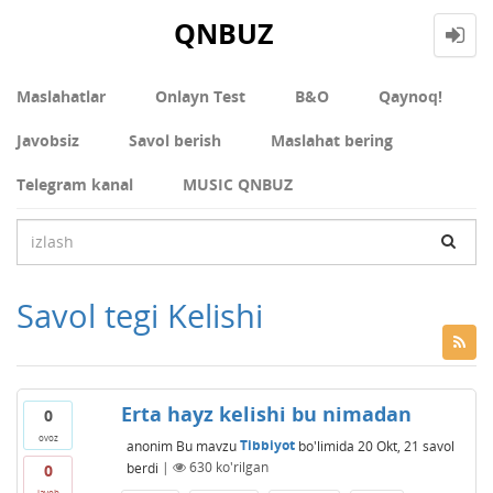
QNBUZ
Maslahatlar
Onlayn Test
В&О
Qaynoq!
Javobsiz
Savol berish
Maslahat bering
Telegram kanal
MUSIC QNBUZ
Savol tegi Kelishi
Erta hayz kelishi bu nimadan
0
ovoz
anonim
Bu mavzu
Tibbiyot
bo'limida
20 Okt, 21
savol
berdi
|
630
ko'rilgan
0
javob