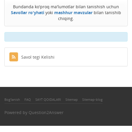
Bundanda ko'proq ma'lumotlar bilan tanishish uchun
Savollar ro'yhati
yoki
mashhur mavzular
bilan tanishib
chiqing.
Savol tegi Kelishi
Bog'lanish
FAQ
SAYT QOIDALARI
Sitemap
Sitemap-blog
Powered by
Question2Answer