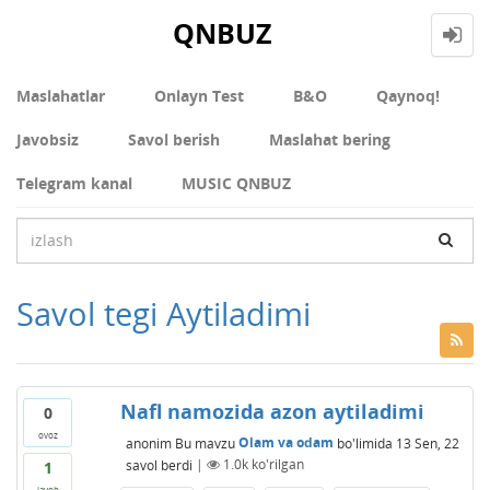
QNBUZ
Maslahatlar
Onlayn Test
В&О
Qaynoq!
Javobsiz
Savol berish
Maslahat bering
Telegram kanal
MUSIC QNBUZ
Savol tegi Aytiladimi
Nafl namozida azon aytiladimi
0
ovoz
anonim
Bu mavzu
Olam va odam
bo'limida
13 Sen, 22
savol berdi
|
1.0k
ko'rilgan
1
javob