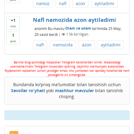
namoz
nafl
azon
aytiladimi
Nafl namozida azon aytiladimi
+1
ovoz
anonim
Bu mavzu
Olam va odam
bo'limida
25 May,
20
savol berdi
|
1.5k
ko'rilgan
1
javob
nafl
namozida
azon
aytiladimi
Barcha blog qismidagi maqolalar Telegram kanallardan olindi. Maqoladagi
username/linkni Telegram ilovasidan qidiring. Saytimiz ma'muriyati axborotdan
foydalanish oqibatlari uchun javobgar emas, shu jumladan har qanday holatlarida ham
javobgarlik o'z zimangizda.
Bundanda ko'proq ma'lumotlar bilan tanishish uchun
Savollar ro'yhati
yoki
mashhur mavzular
bilan tanishib
chiqing.