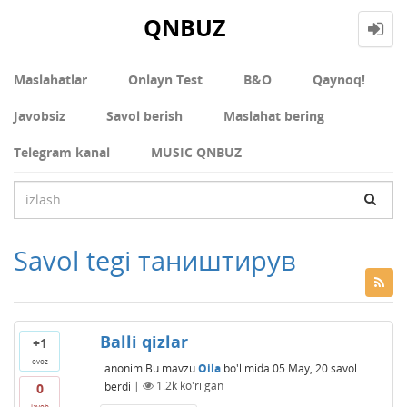
QNBUZ
Maslahatlar
Onlayn Test
В&О
Qaynoq!
Javobsiz
Savol berish
Maslahat bering
Telegram kanal
MUSIC QNBUZ
Savol tegi таништирув
Balli qizlar
+1
ovoz
anonim
Bu mavzu
Oila
bo'limida
05 May, 20
savol
berdi
|
1.2k
ko'rilgan
0
javob