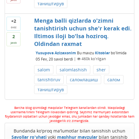
таништирув
Menga balli qizlarda o'zimni
+2
tanishtirish uchun she'r kerak edi.
ovoz
Iltimos iloji bo'lsa hoziroq.
2
Oldindan raxmat
javob
Yusupova Azizaxonim
Bu mavzu
Kitoblar
bo'limida
05 Fev, 20
savol berdi
|
460k
ko'rilgan
salom
salomlashish
sher
tanishtiruv
саломлашиш
салом
таништирув
Barcha blog qismidagi maqolalar Telegram kanallardan olindi. Maqoladagi
username/linkni Telegram ilovasidan qidiring. Saytimiz ma'muriyati axborotdan
foydalanish oqibatlari uchun javobgar emas, shu jumladan har qanday holatlarida ham
javobgarlik o'z zimangizda.
Bundanda ko'proq ma'lumotlar bilan tanishish uchun
Savollar ro'yhati
yoki
mashhur mavzular
bilan tanishib