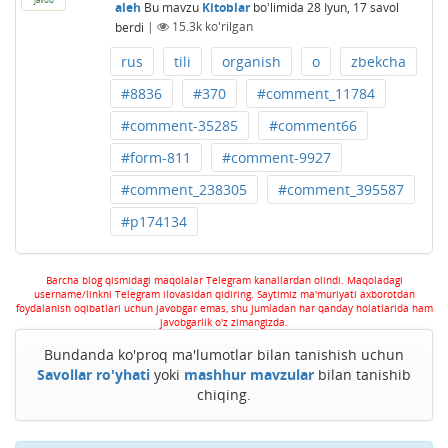
aleh
Bu mavzu
Kitoblar
bo'limida
28 Iyun, 17
savol
berdi
|
15.3k
ko'rilgan
rus
tili
organish
o
zbekcha
#8836
#370
#comment_11784
#comment-35285
#comment66
#form-811
#comment-9927
#comment_238305
#comment_395587
#p174134
Barcha blog qismidagi maqolalar Telegram kanallardan olindi. Maqoladagi
username/linkni Telegram ilovasidan qidiring. Saytimiz ma'muriyati axborotdan
foydalanish oqibatlari uchun javobgar emas, shu jumladan har qanday holatlarida ham
javobgarlik o'z zimangizda.
Bundanda ko'proq ma'lumotlar bilan tanishish uchun
Savollar ro'yhati
yoki
mashhur mavzular
bilan tanishib
chiqing.