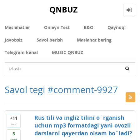
QNBUZ
Maslahatlar
Onlayn Test
В&О
Qaynoq!
Javobsiz
Savol berish
Maslahat bering
Telegram kanal
MUSIC QNBUZ
Savol tegi #comment-9927
Rus tili va ingliz tilini o`rganish
+11
uchun mp3 formatdagi yani ovozli
ovoz
darslarni qayerdan olsam bo`ladi?
3
javob