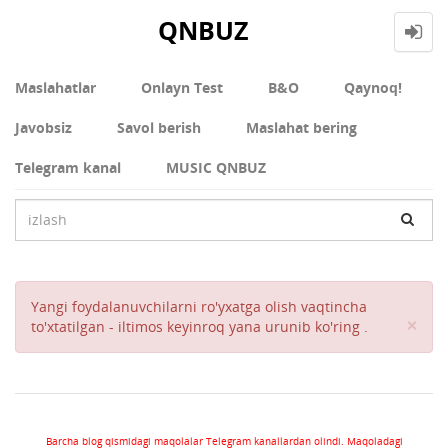
QNBUZ
Maslahatlar
Onlayn Test
В&О
Qaynoq!
Javobsiz
Savol berish
Maslahat bering
Telegram kanal
MUSIC QNBUZ
Yangi foydalanuvchilarni ro'yxatga olish vaqtincha
Cl
×
to'xtatilgan - iltimos keyinroq yana urunib ko'ring .
Barcha blog qismidagi maqolalar Telegram kanallardan olindi. Maqoladagi