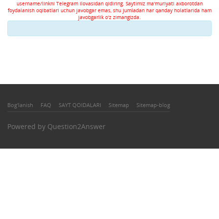
username/linkni Telegram ilovasidan qidiring. Saytimiz ma'muriyati axborotdan
foydalanish oqibatlari uchun javobgar emas, shu jumladan har qanday holatlarida ham
javobgarlik o'z zimangizda.
Bog'lanish
FAQ
SAYT QOIDALARI
Sitemap
Sitemap-blog
Powered by
Question2Answer