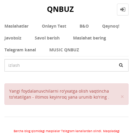
QNBUZ
Maslahatlar
Onlayn Test
В&О
Qaynoq!
Javobsiz
Savol berish
Maslahat bering
Telegram kanal
MUSIC QNBUZ
Yangi foydalanuvchilarni ro'yxatga olish vaqtincha
Cl
×
to'xtatilgan - iltimos keyinroq yana urunib ko'ring .
Barcha blog qismidagi maqolalar Telegram kanallardan olindi. Maqoladagi