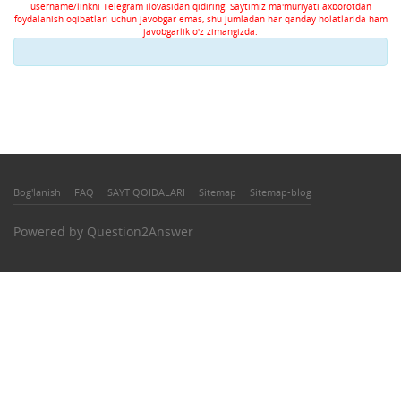
username/linkni Telegram ilovasidan qidiring. Saytimiz ma'muriyati axborotdan
foydalanish oqibatlari uchun javobgar emas, shu jumladan har qanday holatlarida ham
javobgarlik o'z zimangizda.
Bog'lanish
FAQ
SAYT QOIDALARI
Sitemap
Sitemap-blog
Powered by
Question2Answer