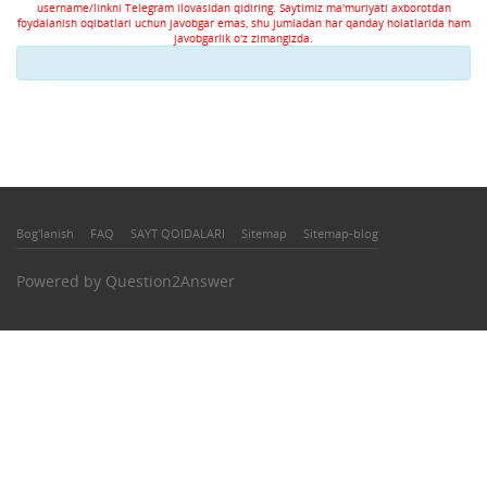
username/linkni Telegram ilovasidan qidiring. Saytimiz ma'muriyati axborotdan
foydalanish oqibatlari uchun javobgar emas, shu jumladan har qanday holatlarida ham
javobgarlik o'z zimangizda.
Bog'lanish
FAQ
SAYT QOIDALARI
Sitemap
Sitemap-blog
Powered by
Question2Answer