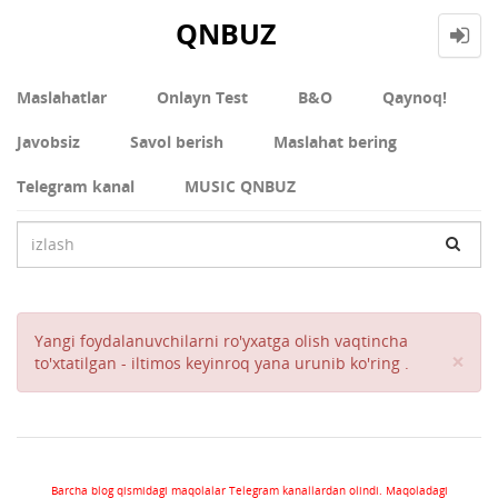
QNBUZ
Maslahatlar
Onlayn Test
В&О
Qaynoq!
Javobsiz
Savol berish
Maslahat bering
Telegram kanal
MUSIC QNBUZ
Yangi foydalanuvchilarni ro'yxatga olish vaqtincha
Cl
×
to'xtatilgan - iltimos keyinroq yana urunib ko'ring .
Barcha blog qismidagi maqolalar Telegram kanallardan olindi. Maqoladagi