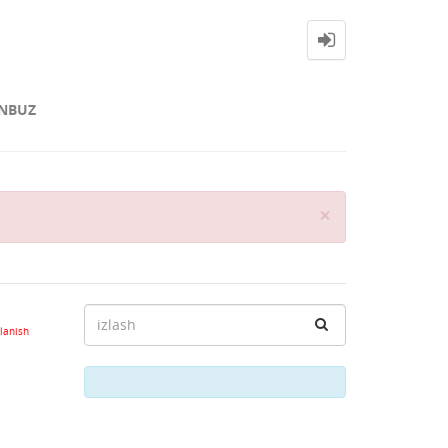
NBUZ
Close
×
lanish