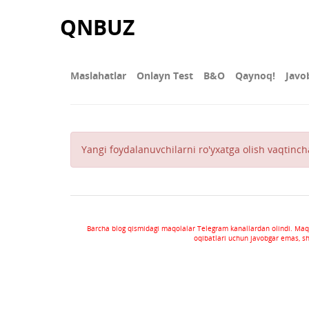
QNBUZ
Maslahatlar
Onlayn Test
В&О
Qaynoq!
Javo
Yangi foydalanuvchilarni ro'yxatga olish vaqtincha
Barcha blog qismidagi maqolalar Telegram kanallardan olindi. Maq
oqibatlari uchun javobgar emas, s