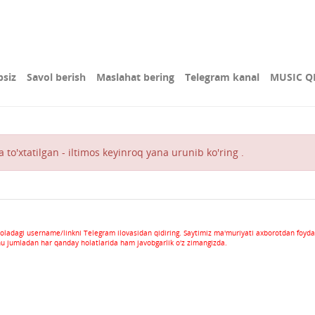
bsiz
Savol berish
Maslahat bering
Telegram kanal
MUSIC Q
 to'xtatilgan - iltimos keyinroq yana urunib ko'ring .
oladagi username/linkni Telegram ilovasidan qidiring. Saytimiz ma'muriyati axborotdan foyda
hu jumladan har qanday holatlarida ham javobgarlik o'z zimangizda.