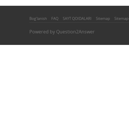
Bog'lanish
FAQ
SAYT QOIDALARI
Sitemap
Sitemap
Powered by
Question2Answer