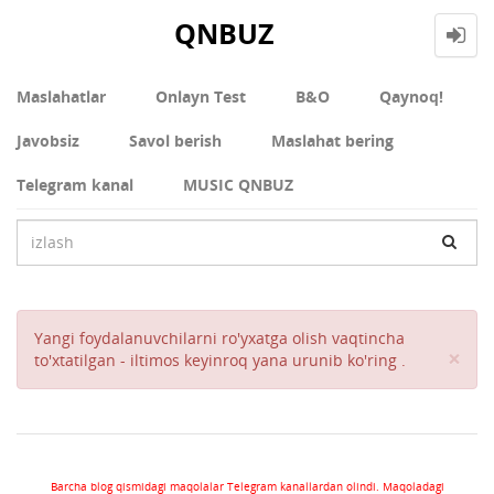
QNBUZ
Maslahatlar
Onlayn Test
В&О
Qaynoq!
Javobsiz
Savol berish
Maslahat bering
Telegram kanal
MUSIC QNBUZ
Yangi foydalanuvchilarni ro'yxatga olish vaqtincha
Cl
×
to'xtatilgan - iltimos keyinroq yana urunib ko'ring .
Barcha blog qismidagi maqolalar Telegram kanallardan olindi. Maqoladagi