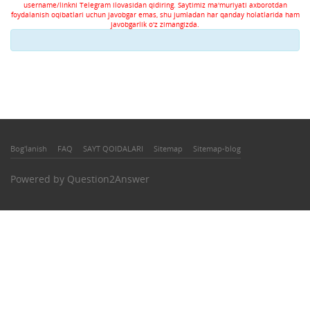
username/linkni Telegram ilovasidan qidiring. Saytimiz ma'muriyati axborotdan
foydalanish oqibatlari uchun javobgar emas, shu jumladan har qanday holatlarida ham
javobgarlik o'z zimangizda.
Bog'lanish
FAQ
SAYT QOIDALARI
Sitemap
Sitemap-blog
Powered by
Question2Answer