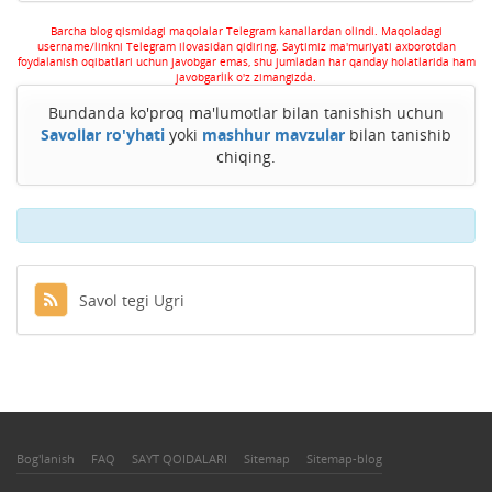
Barcha blog qismidagi maqolalar Telegram kanallardan olindi. Maqoladagi
username/linkni Telegram ilovasidan qidiring. Saytimiz ma'muriyati axborotdan
foydalanish oqibatlari uchun javobgar emas, shu jumladan har qanday holatlarida ham
javobgarlik o'z zimangizda.
Bundanda ko'proq ma'lumotlar bilan tanishish uchun
Savollar ro'yhati
yoki
mashhur mavzular
bilan tanishib
chiqing.
Savol tegi Ugri
Bog'lanish
FAQ
SAYT QOIDALARI
Sitemap
Sitemap-blog