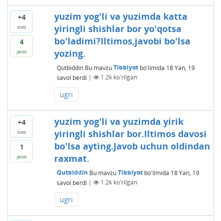
yuzim yog'li va yuzimda katta
+4
yiringli shishlar bor yo'qotsa
ovoz
bo'ladimi?Iltimos,javobi bo'lsa
4
yozing.
javob
Qutbiddin
Bu mavzu
Tibbiyot
bo'limida
18 Yan, 19
savol berdi
|
1.2k
ko'rilgan
ugri
yuzim yog'li va yuzimda yirik
+4
yiringli shishlar bor.Iltimos davosi
ovoz
bo'lsa ayting.Javob uchun oldindan
1
raxmat.
javob
Qutbiddin
Bu mavzu
Tibbiyot
bo'limida
18 Yan, 19
savol berdi
|
1.2k
ko'rilgan
ugri