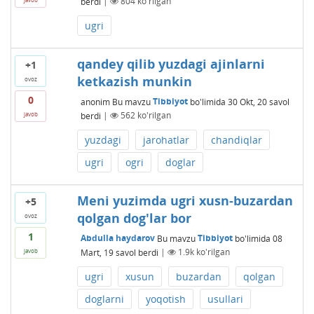
berdi
|
804
ko'rilgan
ugri
qandey qilib yuzdagi ajinlarni
+1
ketkazish munkin
ovoz
0
anonim
Bu mavzu
Tibbiyot
bo'limida
30 Okt, 20
savol
berdi
|
562
ko'rilgan
javob
yuzdagi
jarohatlar
chandiqlar
ugri
ogri
doglar
Meni yuzimda ugri xusn-buzardan
+5
qolgan dog'lar bor
ovoz
1
Abdulla haydarov
Bu mavzu
Tibbiyot
bo'limida
08
Mart, 19
savol berdi
|
1.9k
ko'rilgan
javob
ugri
xusun
buzardan
qolgan
doglarni
yoqotish
usullari