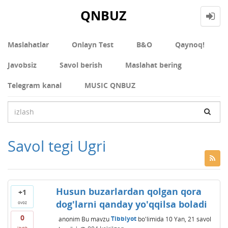
QNBUZ
Maslahatlar
Onlayn Test
В&О
Qaynoq!
Javobsiz
Savol berish
Maslahat bering
Telegram kanal
MUSIC QNBUZ
Savol tegi Ugri
Husun buzarlardan qolgan qora
+1
dog'larni qanday yo'qqilsa boladi
ovoz
0
anonim
Bu mavzu
Tibbiyot
bo'limida
10 Yan, 21
savol
javob