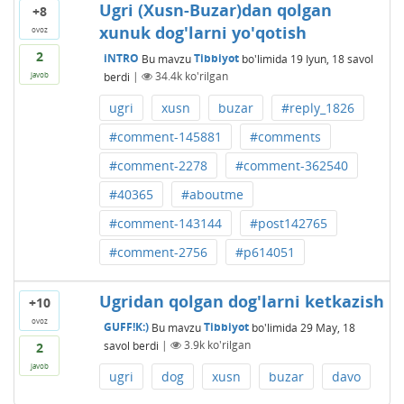
Ugri (Xusn-Buzar)dan qolgan
+8
xunuk dog'larni yo'qotish
ovoz
2
iNTRO
Bu mavzu
Tibbiyot
bo'limida
19 Iyun, 18
savol
berdi
|
34.4k
ko'rilgan
javob
ugri
xusn
buzar
#reply_1826
#comment-145881
#comments
#comment-2278
#comment-362540
#40365
#aboutme
#comment-143144
#post142765
#comment-2756
#p614051
Ugridan qolgan dog'larni ketkazish
+10
ovoz
GUFF!K:)
Bu mavzu
Tibbiyot
bo'limida
29 May, 18
savol berdi
|
3.9k
ko'rilgan
2
javob
ugri
dog
xusn
buzar
davo